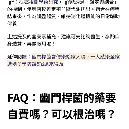
IgY：根據
相關學術研究
，IgY能透過「鎖定與結合」
的機制，使壞菌較難定殖並隨代謝排出。適合在療程
結束後，作為調整體質、維持消化道機能的日常輔助
保養。
上述提及的營養素補充，建議可先諮詢醫生、斟酌自
身體質，再做服用喔！
延伸閱讀：
幽門桿菌會傳染給家人嗎？一人感染全家
遭殃？學防護5招還來得及
FAQ：幽門桿菌的藥要
自費嗎？可以根治嗎？