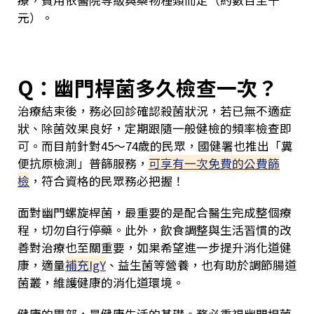
療，費用依醫院等級與藥物種類而定（約數百至千
元）。
Q：幽門桿菌多久檢查一次？
治療結束後，務必回診確認殺菌狀況，若已無不適症
狀、除菌效果良好，定期跟隨一般健檢的頻率檢查即
可。而目前針對45～74歲的民眾，國健署也推出「糞
便抗原檢測」普篩服務，
可享有一次免費的公費篩
檢
，符合資格的民眾務必把握！
面對幽門螺旋桿菌，最重要的是配合醫生完成整個療
程，切勿自行停藥。此外，飲食調整與生活習慣的改
善對治療也至關重要，如果希望進一步提升消化道健
康，適量
補充IgY
、益生菌等營養，也有助於調節腸道
菌叢，維護健康的消化道環境。