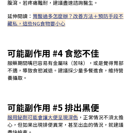
腹瀉。若疼痛難耐，建議盡速諮詢醫生。
延伸閱讀：
胃酸過多怎麼辦？改善方法＋預防手段不
藏私，這些NG食物要小心
可能副作用 #4 食慾不佳
服藥期間嘴巴容易有金屬味（苦味），或是覺得胃部
不適，導致食慾減退。建議採少量多餐進食，維持營
養攝取。
可能副作用 #5 排出黑便
服用鉍劑可能會讓大便呈現深色
，正常情況不須太擔
心，但如果出現排便異常，甚至出血的情況，就建議
盡快檢查。