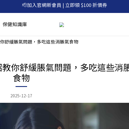
🚚滿$600免運，再贈 微笑口含錠1包
🙌加入 line 好友 | 現領 $200 優惠券
🚚滿$600免運，再贈 微笑口含錠1包
保健知識庫
教你舒緩脹氣問題，多吃這些消脹氣食物
招教你舒緩脹氣問題，多吃這些消
食物
2025-12-17