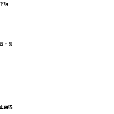
下腹
西。長
正面臨