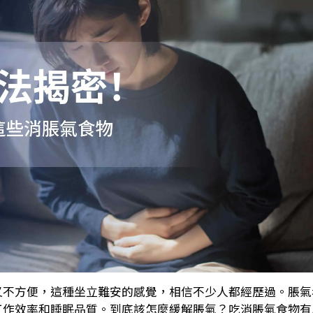
又不方便，這種坐立難安的感覺，相信不少人都經歷過。脹氣
工作效率和睡眠品質。到底該怎麼緩解脹氣？吃消脹氣食物有