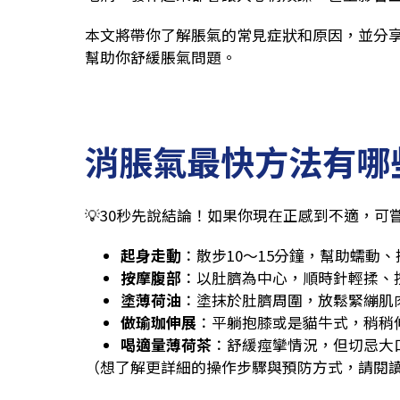
本文將帶你了解脹氣的常見症狀和原因，並分
幫助你舒緩脹氣問題。
消脹氣最快方法有哪
💡30秒先說結論！如果你現在正感到不適，可
起身走動
：散步10～15分鐘，幫助蠕動
按摩腹部
：以肚臍為中心，順時針輕揉、
塗薄荷油
：塗抹於肚臍周圍，放鬆緊繃肌
做瑜珈伸展
：平躺抱膝或是貓牛式，稍稍
喝適量薄荷茶
：舒緩痙攣情況，但切忌大
（想了解更詳細的操作步驟與預防方式，請閱讀