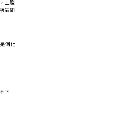
，上腹
脹氣問
是消化
不下