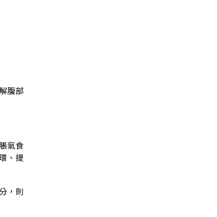
解腹部
脹氣食
環、提
分，則