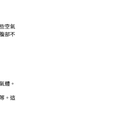
些空氣
腹部不
氣體。
等。這