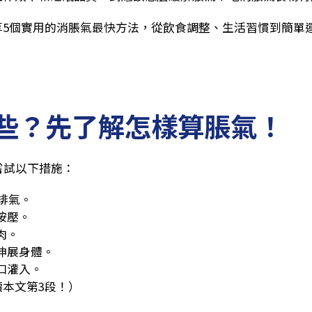
享5個實用的消脹氣最快方法，從飲食調整、生活習慣到簡單
些？先了解怎樣算脹氣！
嘗試以下措施：
、排氣。
按壓。
肉。
伸展身體。
口灌入。
本文第3段！）