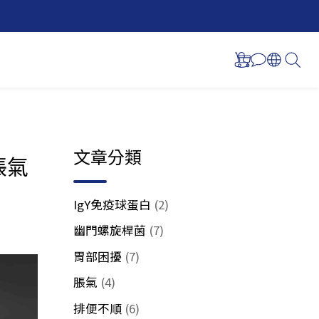
文章分類
脹氣
IgY免疫球蛋白
(2)
幽門螺旋桿菌
(7)
胃部困擾
(7)
脹氣
(4)
排便不順
(6)