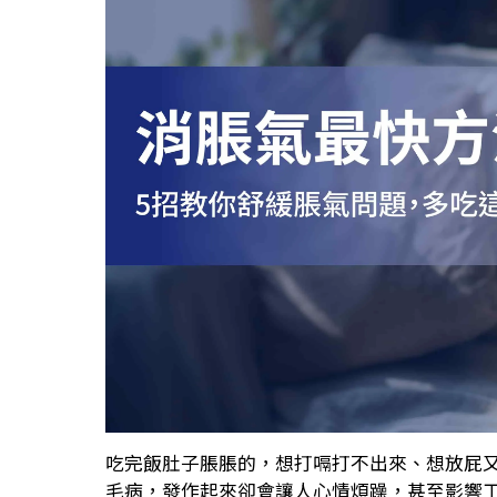
吃完飯肚子脹脹的，想打嗝打不出來、想放屁
毛病，發作起來卻會讓人心情煩躁，甚至影響