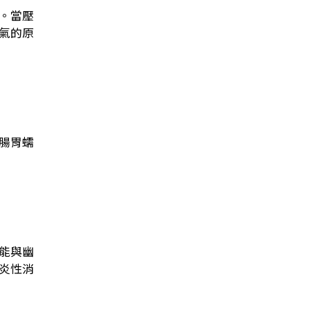
。當壓
氣的原
腸胃蠕
能與幽
炎性消