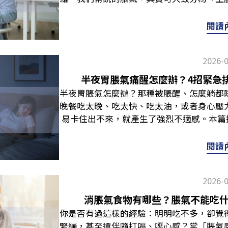
飲食調整，若想為日常多一分防護，也可以
了太多容易產氣的食物，參考美國健康媒體
據長庚醫院胃腸科衛教說明，胃酸過少會影
你一次了解差異，包含下腹脹氣原因、改善
常代表膽汁被向上牽引，或是消化道發生阻
補給品。但應先積極配合醫師治療，再斟酌
等，都是很容易造成產氣的食物。平時可
營養吸收不良，就可能出現指甲易斷、變
子好脹！我是「上腹脹氣」還是「下腹脹氣
常見於劇烈且長時間的嘔吐情況。白色泡
閱讀
伸閱讀：IgY是什麼？IgY免疫球蛋白功效
等，減少高油、高糖的早餐內容，並且
家，以上列舉之症狀僅供參考，並不能作為
實脹氣的位置不同，原因也截然不同。一般
氣、打嗝等症狀。這可能是因為空腹太久、
門桿菌可以喝牛奶嗎？吃益生菌有效嗎？
氣。 延伸閱讀：消脹氣食物有哪些？脹氣
就醫，由專業醫師評估檢查。改善胃酸不足
以上屬於「上腹脹氣」，肚臍以下為「下腹
的胃液逆流。 為了幫助大家快速辨識，以
問，一次為你解惑：Q：有幽門桿菌可以喝
潰瘍若空腹就胃痛，或是吃了東西有強烈不
胃酸不足也可透過調整生活步調，逐步幫助
2026-
脹氣則常與消化道有關，容易出現一直放屁
色代表意義：嘔吐物顏色常見特徵與伴隨症
會覺得喝牛奶可以「鋪一層保護膜」，但若
果出現這類情況，請務必盡速就醫，並且遵
調整不適：留意飲食飲食習慣是影響胃酸分
置肚臍以上肚臍以下主要器官胃部、食道消
胃液（胃酸），可能因空腹嘔吐而排出。白
正在服用特定抗生素，飲用乳製品也可能影
半夜胃脹氣痛醒怎麼辦？4招緊急
溫和的食物為主，選擇軟質、易消化的食
食品，或者暴飲暴食，因為這會增加腸胃道
胃酸過多消化道食物發酵、宿便堆積、婦科
或消化不良。黃綠色嘴巴有明顯苦味混入膽
否飲用、需要間隔多久。延伸閱讀：幽門桿
半夜胃脹氣怎麼辦？那種被脹醒、怎麼躺都
精，或者過於辛辣、油膩的刺激性食物，並
食物，並養成細嚼慢嚥的習慣，讓胃有充足
屁變多、腸鳴（咕嚕叫）、便秘相關疾病胃
呈現「咖啡渣」狀上消化道出血，經胃酸消
間飲食重點解析 Q：有幽門桿菌什麼水果
晚餐吃太晚、吃太快、吃太油，或者身心壓
改善方法＋預防手段不藏私，這些NG食物
然酸味的食物，如檸檬、醋等，但仍需要參
失衡、子宮內膜異位 延伸閱讀：消脹氣最
血，可能伴隨頭暈急性上消化道大量出血，
水果。常見的鳳梨、檸檬、葡萄柚、太甜的
易卡住出不來，就產生了強烈不適感。本篇
單」參考胃不好吃什麼早餐？有些人覺得吃
早餐？地瓜粥竟是地雷？3大「護胃早餐」
些消脹氣食物 下腹脹氣原因解析：這4類最
化道出血時間長，或者出血量大。延伸閱讀
果，在不適時大量食用，可能造成不舒服。
脹氣的可能原因與預防守則，想解決情況？
多點好，但其實這需要對應你的狀況做調配
酸的藥物，反而讓胃酸分泌變得更低，加劇
見的4大下腹脹氣原因： 飲食造成氣體堆
大「護胃早餐」菜單與禁忌 看到嘔吐物有
狀況穩定再少量嘗試。Q：胃幽門桿菌吃益
速緩解法如果你覺得腹部悶悶的，可以參考
項目： 逆流族✔️推薦組合：山藥＋水煮蛋＋
閱讀
建議與醫師討論是否需要調整用藥方式或劑
類、十字花科蔬菜、乳製品、含糖飲料等，
讓人變得虛弱不適，如果發現嘔吐物顏色異
任務絕對是遵循專業醫師的醫囑與完整療程
床上，雙膝慢慢彎曲並抱向胸口，停留20～
道逆流的人，早餐要特別注意「不要讓胃撐
影響正常消化功能。 規律作息作息與消
體，造成下腹脹氣。此外，吃飯速度太快、
速就醫：安全姿勢防嗆咳臺北榮總護理部
維持消化道機能，也可考慮選擇成分單純的
動作會給腹部一點溫和的壓力，讓悶脹感稍
外，也要注意不要食物、飲料同時一起吃。
時，都可能影響自律神經，進而干擾胃酸分
進而導致脹氣喔！ 消化道疾患誘發若患有
「側臥」姿勢，避免平躺時被嘔吐物嗆到而
常保養之用，無法取代醫療常規處置。Q
2026-
慢吐氣，不要憋氣硬撐。 腹部「順時針按
負擔，整體偏乾、也比較不容易引發逆流。
形成穩定節奏，同時也可以透過適度運動
高，容易出現下腹悶痛、腹瀉或便秘交替、
於極度敏感的狀態，建議先避免立刻進食（
能。即使檢查結果顯示成功，日後仍可能因
掌心輕壓肚子，從右下腹開始往上、往左、
部。 脹氣族✔️推薦組合：雞肉三明治（燕麥
力，讓消化功能更順暢。 搭配補充品有些
消脹氣食物有哪些？脹氣不能吃
旋桿菌是什麼？會自己好嗎？常見症狀、日
漸進式補水雖然嚴重嘔吐時，不建議立即進
不是終點，而是長期養生的起點。 想要真
準，約5～10分鐘就好，讓腹部放鬆。 按
糖奶茶、碳酸飲料脹氣族的早餐飲食重點，
包含消化酵素、益生菌等，這類補充方式建
你是否有過這樣的經驗：明明吃不多，卻覺
現持續性的下腹脹氣，千萬別只當作腸胃道
後續有頭暈等脫水徵兆，可嘗試小口、漸進
時仍要記得使用公筷母匙、注意飲食衛生，
下穴道，每個點約按10～15秒、再放5秒，
肉好消化、低負擔，燕麥吐司纖維較溫和，
並搭配飲食與作息調整。 在此也提醒大家
緊繃，甚至還伴隨打嗝、噁心感？當「脹氣
症候群（黃體素導致腸蠕動變慢）、子宮內