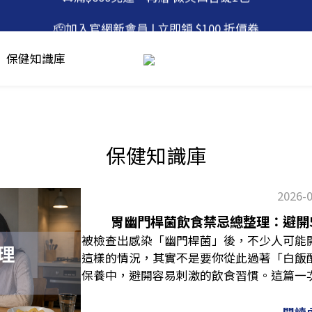
🫡加入官網新會員 | 立即領 $100 折價券
🚚滿$600免運，再贈 微笑口含錠1包
🙌加入 line 好友 | 現領 $200 優惠券
保健知識庫
🚚滿$600免運，再贈 微笑口含錠1包
保健知識庫
2026-
胃幽門桿菌飲食禁忌總整理：避開
被檢查出感染「幽門桿菌」後，不少人可能
這樣的情況，其實不是要你從此過著「白飯
保養中，避開容易刺激的飲食習慣。這篇一
麼、可以吃什麼，陪你從日常做起，幫助維
忽飲食當心消化道危機幽門螺旋桿菌，又稱