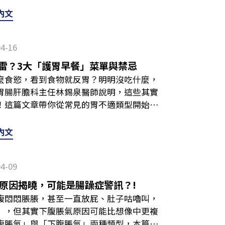
能進一步降低胃酸濃度，反而影響消化，讓
的液體，難免讓人緊張，思考著「是不是我
製品其實有幽門桿菌不代表「完全不能吃優
內文
改善方法＋預防手段不藏私，這些NG食物
為鹽酸、氯化鉀和氯化鈉，正常情況下，胃
間點就很重要！如果療程中包含四環黴素類
胃酸不足？參考美國知名新聞《今日醫學新
他顏色，通常是因為逆流物或嘔吐物混合了
影響藥物吸收。如果真的很想吃優格、喝牛
尖醫療機構《克里夫蘭診所》（Cleveland
04-16
。 大灣健全診所家醫科王威傑醫師於《今
感染幽門桿菌可以吃什麼？短期到長期的養
齡增長：隨著年紀增加，胃酸分泌能力可能下
起嘔吐，排除食物色素影響，若嘔吐物出現
握：營養均衡、溫和不刺激、少量多餐、細
雷？3大「護胃早餐」菜單與禁忌
響消化系統運作。感染幽門桿菌：可能干擾
色，通常意味著消化道可能出血或阻塞，必
怕禁忌而營養不足。以下提供建議參考：初
麼食慾，看到食物就反胃？明明沒吃什麼，
劑：長期誤用藥物，可能對胃酸分泌產生干
紅色、黑色，出血的徵兆！當嘔吐物出現偏
明顯時，應以「溫和飲食」為原則。參考臺
胃腸肝膽科主任林錫泉醫師說明，這些其實
更詳細的說明。胃酸不足症狀有哪些？5個身
出血情況。以下介紹這3種顏色的特徵與可
選擇清淡、不辛辣的料理食物煮軟、切小塊
！這篇文章帶你從常見的胃不適類型開始，
會發出一些警訊。以下參考美國健康網站
化道正在短時間內大量出血，常見原因包括
蒸蛋、豆腐、嫩魚、去皮雞肉、煮軟蔬菜、
，並整理出可參考的飲食原則，助你找回舒
胃酸不足症狀：飯後脹氣胃酸不足時，可能會
口腔流血。咖啡色參考國泰綜合醫院的衛教
多餐，不須勉強硬吃。長期：療程後到日常
斷是哪一種「不舒服」 造成胃不舒服的原因
為當胃酸濃度不足夠時，食物無法被充分分
內文
，患者常會嘔吐出咖啡色渣狀物。若出血時
成療程到日常數月，甚至更久的習慣來看。
吃越傷胃。以下整理常見3種「胃不舒服」
頻繁放屁胃酸不足會讓食物在消化道被細菌
色瀝青樣的柏油狀糞便 。黑色吐出黑色的
再次感染或復發的可能，長期保養可多留意
如果常覺得胸口灼熱、喉嚨卡卡，甚至有點
氣的現象。如果發現放屁次數異常增加，有
經相當久，且伴隨解黑便（柏油樣糞便）症
身體修復與正常機能的重要營養來源，可選
04-09
，早餐千萬不可吃湯湯水水的食物（如：稀
人以為火燒心一定是胃酸過多，但其實也是
還會有冒冷汗、頭暈、血壓降低，或是腹部
Omega-3與好油脂：深海魚、亞麻籽、
俊說明，這容易讓胃部壓力大、增加逆流機
容易在胃中發酵、產氣，增加胃部壓力，使
原因揭曉，可能是腸躁症警訊？!
延伸閱讀：胃酸過多怎麼辦？改善方法＋預
飲食中討論。不過若仍有不適情況，堅果、
避免邊吃邊大量喝湯或飲料，盡量以固體、
心想吐食物沒有被順利消化，會讓胃部負擔
腹悶悶脹脹，甚至一直放屁、肚子咕嚕叫，
物顏色：黃綠色、白色泡沫，逆流或空腹太
、高麗菜、蘿蔔等十字花科蔬菜，含有異硫
餐搭配。 肚子脹氣吃完早餐常覺得肚子脹
後更為明顯，容易感到噁心、想吐。延伸閱
」，但其實下腹脹氣原因可能比想像中更複
，黃綠色或白色的嘔吐物也是常見狀況，通
仍建議煮軟再吃，避免生冷或太硬。 除了
消化不良有關。會有這類情況，可能是你吃
見症狀、日常傳染途徑全揭曉 指甲脆弱根
腹脹氣」與「下腹脹氣」兩種類型，本篇帶
學術基金會指出，當嘔吐物呈現黃綠色，通