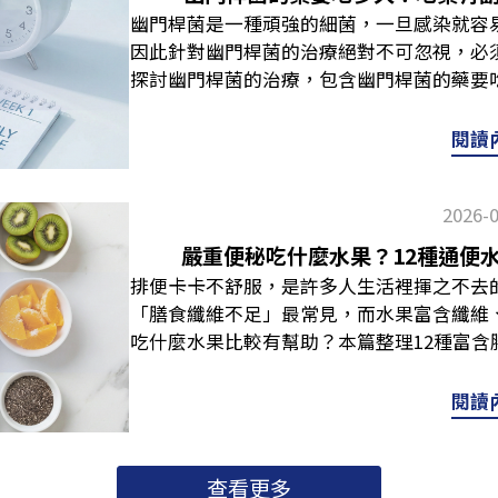
續不退，或是已嚴重影響生活，建議盡快就
科問題或其他健康警訊。如果只是偶爾脹氣
見。日常可選擇深色葉菜類、麥片、豆類，
慢，造成排便不順。 消化道生態失衡消化
都脹氣要看什麼科？如果常常半夜被脹氣影
配生活習慣調整，一天的狀態與活力，也會
幽門桿菌是一種頑強的細菌，一旦感染就容
喝一杯溫水：水分是糞便的軟化劑，可以早
下腹脹氣差在哪？4大下腹脹氣原因解析！ 
方式開始，不過若脹氣持續發生，或者伴隨
充纖維。 延伸閱讀：嚴重便秘吃什麼水果
化、促進蠕動，但如果因為飲食偏差、作息
估是否與消化不良、胃食道逆流、腸躁症、
助維持消化道機能。 📌本文提供之健康
因此針對幽門桿菌的治療絕對不可忽視，必
高纖食物：蔬菜、水果、全穀類屬於常見的
一一為你解惑： Q：造成脹氣的原因有哪
出真正原因，才能從根本改善消化道健康！
秘！ 改善便秘營養素 #2 好油脂食物不少
消化道環境惡化，自然會影響排便節奏。除
效嗎？益生菌比較偏向「長期調整」路線，
替代專業醫療診斷與治療。若有持續性的消
探討幽門桿菌的治療，包含幽門桿菌的藥要
過纖維攝取需循序漸進，突然大量補充容易
口香糖（吞入過多空氣）吃到易產氣食物生
醫療診斷。若有長期反覆的嚴重脹氣或劇烈
便順暢的重要角色。適量好油能幫助消化道
易受到荷爾蒙波動（如：更年期）及環境改
合連續補充一段時間，並配合「水分、活動
食用任何補充品前先諮詢醫師。 推薦閱讀：
日常調整建議，幫助你更好地度過治療期。
適量油脂能潤滑消化道，使糞便更容易排出
症、乳糖不耐症等） Q：脹氣可以吃粥嗎
過多怎麼辦？改善方法＋預防手段不藏私，
康油脂，如橄欖油、堅果、酪梨，也可攝取
此，在評估成因時，往往不能只看單一因素
向，可以抓2個重點：菌株標示清楚、菌數
啟」SOP，找回順暢身體 幽門螺旋桿菌
療法幽門桿菌的藥要吃多久？根據衛福部《
40%、油脂10%的比例，長期穩定、均衡
閱讀
化，加重悶脹感。建議脹氣期間改吃「水分
10大排便不順原因，
便秘營養素 #3 適量乳製品發酵型乳製品
癥結點！ 延伸閱讀：幽門螺旋桿菌是什麼
不如從每天的飲食與作息開始，把消化道菌
徑全
療方式為「含鉍劑的四合一療法」，療程多為
讀：嚴重便秘吃什麼水果？10大通便水果
蛋等好消化的蛋白質，並且注意細嚼慢嚥。
攝取能協助維持消化道菌叢平衡，不過也需
揭曉 如何解決排便不順問題？4招改善對
會越來越低。如果常常半夜脹醒，把「容易
相比傳統的三合一療法，四合一療法多了「
方法四：長期體質重建若便秘反覆發生，代
預防手段不藏私，這些NG食物要小心 Q
多。 改善便秘營養素 #4 全穀雜糧食物精
法。以下4個面向，建議同步調整： 飲食對
要。晚餐時間拉開、少碰容易產氣的食物與
2026-
常見的治療手段。 藥物種類作用機制重點
除了前面提到的嚴重便祕解決方法，也可以
醣容易在消化道發酵、產氣，如果一次喝太
不明顯。相較之下，全穀雜糧如糙米、燕麥
杯約240ml）」，大約1500～2000ml
活動，都能幫助消化道節奏更穩喔！ 📌
停藥，以免產生抗藥性，影響治療PPI抑
化道內的菌叢平衡，建立良好環境。體質
留意少量多次，並搭配較清淡、少油的早餐
嚴重便秘吃什麼水果？12種通便
道運動，較建議選用。 改善便秘營養素 #5
如地瓜、燕麥、奇亞籽、帶皮水果等。 好
斷。若有長期反覆的嚴重脹氣，請務必諮詢肝膽
效果鉍劑保護黏膜＋殺菌服用後糞便可能會
充，且無搭配飲食、動作等調整，效果依
搭配走動、調整姿勢或腹部按摩，將這些納
排便卡卡不舒服，是許多人生活裡揮之不去
環境同樣影響排便是否順暢。有些水果內的
橄欖油，幫助潤滑消化道。提醒大家，纖維
IgY免疫球蛋白功效、適合人群與禁忌、挑
細菌抗藥性增加，採用「四合一療法」雖然
體。 延伸閱讀：IgY是什麼？IgY免疫球
生？可以從幾個日常習慣著手，包含規律活
「膳食纖維不足」最常見，而水果富含纖維
消化，而益生菌則有助於改變菌叢生態，近
喝水，反而可能讓便秘更嚴重喔！ 延伸閱
法＋預防手段不藏私
必注意的是，抗生素治療不宜自行停藥，即
析！ FAQ以下整理幾個與便秘相關的常見問
低碳酸飲料攝取等，並留意自己對哪些食物
吃什麼水果比較有幫助？本篇整理12種富
消化道機能。 營養素運作機制推薦食物來
必知，一日救急菜單公開！ 生活對策規律
常為10～14天），以免細菌產生抗藥性導
己是否便秘？一週排便次數少於3次，排
將有助於養成規律習慣，幫助維持消化道機
暢的飲食生活建議，告別「卡卡人生」！ 
葉菜類、海藻、奇異果、木瓜好油脂食物潤
力與震動喚醒消化道。 順時針按摩：沿著
束後，也不能掉以輕心。務必確實追蹤、回
狀，且排便後仍有排不乾淨的殘便感，就屬
回想自己是否踩到「紅燈」清單。若不適感
開膳食纖維攝取不足，是造成便秘的常見原
果、深海魚適量乳製品補充益生菌，維持菌
閱讀
便。 使用小凳子：如廁時腳踩小板凳，
完全。 關於檢測方式，可以參考：如何知
有一套「布里斯托大便分類法」（Bristol St
維持消化道機能平衡，也可依個人需求選擇
分，能促進消化道蠕動、幫助排便。那嚴重
提供非水溶性纖維，促進蠕動糙米、燕麥、
暢。 心理對策腹式呼吸：吸氣時腹部鼓起，
預防重點懶人包 吃藥期間可能會有哪些狀
在身體的時長、可能意義： 類型型態描述
作息與飲食調整一起進行。 📌 本文提供
記： 奇異果奇異果含有豐富的膳食纖維，
態，維護環境天然水果酵素、益生菌複方 
節自律神經。 放鬆身心：適時紓解壓力
服用藥物較多，有可能出現一些副作用。以下是
堅果極少高度便秘可能第2型香腸狀但表面
幫助維持消化道機能、健康維持為撰寫方向
持消化道順暢。在便秘水果中討論度很高
還能怎麼改善？4大改善對策必知！ 不只
查看更多
繃。 保養對策當生活與飲食都調整完善，
心想吐屬於抗生素或胃藥可能引發的反應，