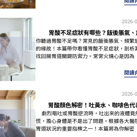
閱讀
細菌。它的傳播方式多與「吃」和「接觸」
菌者共用餐具、家具，因而接觸到唾液或
2026-
好」而已。當它進入消化道後，可能長期附
幽門桿菌，除了接受醫師評估、遵從醫囑
胃酸不足症狀有哪些？飯後脹氣、
忽。 曾有研究指出，飲食是影響幽門桿菌
你聽過胃酸不足嗎？常見的飯後脹氣、頻繁
桿菌感染不只和個人體質有關，更與飲食衛
的緣故！本篇帶你看懂胃酸不足症狀，剖析
消化道健康，除了積極配合治療，也要從
找回腸胃道關鍵防禦力。常常火燒心是因為
讀：如何知道自己有胃幽門桿菌？檢測法、
人一出現火燒心、胃食道逆流的症狀，第一
食禁忌：這5類食物千萬別碰！胃幽門桿菌
是一個非常常見的迷思。因為有些火燒心，可能是「
閱讀
舒服、殺菌治療期間，先避開容易刺激、
所引起，這也是為什麼有些人長期服用制酸
區，建議先踩煞車：刺激性飲品咖啡因、濃
認識消化道「賁門」運作在談論胃酸不
顯。常見的汽水、氣泡飲等碳酸飲料也建議
2026-
──「賁門」。賁門正式名稱為「下食道括
個人狀況選擇不刺激的溫熱飲品。高糖分甜
一道「閘門」，負責防止胃內容物逆流回食
胃酸顏色解密！吐黃水、咖啡色代
不適。如果想吃甜，可以選擇少量、甜度低
來調整開關狀態。 當胃酸濃度足夠時，
劇烈嘔吐或胃酸逆流時，吐出來的液體竟
纖維食物如芹菜、牛蒡、較粗的葉菜纖維等
生。而當胃酸不足時，賁門可能無法正確感
慌，擔心身體是不是出了問題。根據各大醫
但這不代表你完全不能吃蔬菜！平時仍然可
含酸水）往上逆流，出現「火燒心」問題。
胃道狀況的重要指標之一！本篇將為你解密
降低刺激。重口味醃漬物參考衛福部建議，
情況時，會直覺使用制酸劑來緩解，因為認
黃水、咖啡色代表的含意，並提供嘔吐後的
的一類。這些高鹽、高鈉、過度加工的食品