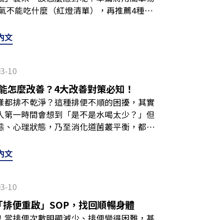
用清水漱口，幫助去除味道、保護牙齒，也
用餐衛生一點、作息穩定一點，搭配定期追
2～3指幅、兩條筋之間。中脘穴：肚臍上方
量氣體，建議要避開。 胃痛族✔️推薦組
評估自身狀況，諮詢專業醫師後再進行選擇
氣不能吃什麼（紅燈清單），再推薦4種消
盆腔疼痛，請務必諮詢婦產科醫師。 不良
、黑、咖啡色情況，或是參考中國醫藥大學
篇文章僅為健康衛教資訊分享，無法取代專業
脛骨外側旁凹陷處。 起身走動覺得脹氣不適
飯糰、生菜沙拉、咖啡、辛辣食物胃痛或有潰
蛋白功效、適合人群與禁忌、挑選原則一篇解
動調整建議，做好日常照護！ 脹氣不能吃什
情緒壓力也會影響腸胃道功能。例如：長期
痛、嚴重口乾、尿液變深等現象，都應盡速
化道不適，請務必盡速就醫，尋求專科醫師
來，悶脹會慢慢減少。 延伸閱讀：下腹脹氣
刺激」，避免胃再次受傷。軟質食物能降低
用嗎？一次解答！以下整理幾個大眾常見的
舒服，第一步是「避開地雷食物」。以下的紅
運動等，都可能影響蠕動，導致氣體排出不
內文
哪些？飯後脹氣、放屁別忽視！3招重建關鍵
不順怎麼辦？詳解10大排便不順原因，加碼
躁症警訊？! 為什麼容易半夜脹氣？解析4
度刺激，建議煮爛一點幫助消化。而傳統飯
胃酸不足問題？最重要的原則是：不要只靠
粉類白麵包、麵條、糕點等，皆屬於精製澱
不能吃什麼？「紅綠燈」食物一表看懂！ 下
情況需要就醫？一次解答！下面整理了大家
後脹氣、放屁別忽視！3招重建關鍵防禦力
「突然變嚴重」，而是白天累積到晚上一起
拉則是過於生冷，容易刺激胃，都不太建議
打嗝，建議優先尋求專業醫療協助（腸胃科
讓人有脹氣感。如果覺得腹部悶脹，建議控
經常困擾你，可以從以下幾個方向改善： 嘗
苦苦的液體，是胃食道逆流嗎？通常不只有
習慣晚餐太晚吃，或是宵夜時間太靠近睡覺，
擇都有一些共通原則可以掌握：建議以溫熱
步確認原因。 而除了醫療檢查，日常生活
03-10
豆子、扁豆等食物，因為當中含有較難消化
為「FODMAP」的短鏈碳水化合物（含寡
合不全或劇烈嘔吐時，十二指腸內的膽汁會
講話、愛嚼口香糖、喝碳酸飲料等，都可能
物，並且注意水分攝取，但務必適量、分次
然變得吃一點東西就很撐？是否突然出現嚴
常見的易產氣食物，建議適量攝取。 十字
難以被完全吸收，極易被細菌發酵並產生大
液體。Q：什麼情況需要盡速就醫檢查？嘔
能怎麼改善？4大改善對策必知！
悶。 延伸閱讀：排便不順怎麼辦？詳解10
辦？4招緊急排氣緩解法，想吐、睡不著必
吸收不良的表現，如疲倦、指甲脆弱？這些
蔬菜，常被點名容易讓人有脹氣感。另外，
一。參考國泰綜合醫院衛教資料，若經常受
嚥困難、嚴重腹痛、發燒冒冷汗等，都是較
樣都排不乾淨？這種排便不順的困擾，其實
情緒與生活壓力你有沒有發現，越累、越焦
銘記早餐選對了，但吃太快、吃太飽或作息混
，不過還是建議以醫師專業判斷為主，避免
產氣感更明顯，務必酌量食用。 乳製品乳
MAP」，減少消化道發酵負擔：避開「高
胃酸逆流，日常飲食要注意什麼？建議掌握
人第一時間會想到「是不是水喝太少？」但
力會干擾自律神經，影響消化道蠕動，甚至
單，日常習慣也要一起改善！下面提供5個
吐黃水、咖啡色代表什麼？嘔吐物警訊&緩
的朋友消化更不順，因而出現腹部悶脹、頻
大蒜、洋蔥、加工肉品、小麥製品、牛奶、冰
淡，避免過度辛辣、甜口、油膩等容易刺激
態、心理狀態，乃至消化道菌叢平衡，都可
心或睡不好。 藥物與生理因素有些人會在
，會讓食物還沒充分咀嚼就進入胃部，增加
蘋果醋常被認為可以「幫助消化」或「補充酸
含糖飲料、加工食品等，口味較重、油糖較
物：奇異果、草莓、鳳梨、豆芽菜、小白菜、
進食，讓胃部有充足時間排空，降低逆流發
如何自我檢測狀況，以及常見的5大排便不
子脹，原因之一是荷爾蒙可能影響腸胃道蠕
能讓胃更容易不適。建議吃飯時，每口都多
詢問醫師或專業人員，因為如果本身是胃潰
除了上述提及的食物，喝碳酸飲料、嚼食口
等。若經常下腹脹氣，可以嘗試短期（約2
出現異常顏色，建議及早尋求醫師協助，透
：從「便便形狀」看健康很多人只看「有沒
有感。如果最近有使用某些藥物，也可能讓
內文
飽吃太飽會讓胃被撐大，容易引發胃食道逆
酸性飲品，反而可能刺激胃部。 當你經過
大量空氣，讓脹氣雪上加霜，不舒服時千萬
狀況是否改善，之後再逐步調整菜單。 延伸
。而在療程結束或日常生活中，別忘了調整
要的訊號。國際上常用的判斷方式叫做「布
跟「發酵產氣」有關。食物在消化道被分解
則，如果有宵夜習慣，至少在睡前2小時吃
量補充，且要稀釋再飲用，避免空腹大量攝
！5招教你舒緩脹氣問題，多吃這些消脹氣食
果盤點，還可以這樣改善便秘！ 定時運動伸
，建立防護網。 📌本文資訊僅供健康衛教
cale），這是判斷排便是否順暢的黃金標準： 類
，脹氣的感覺就容易反覆出現。近年有研究
讓食物滯留在胃中，增加不適感。適度活動可
止。胃酸過多、過少與「賁門」功能有關，
手 了解「脹氣不能吃什麼」後，下一步就是
建議每天散步20分鐘、做腹部伸展、瑜珈扭
的腸胃不適或異常嘔吐情況，請務必尋求專
03-10
球（像羊大便）嚴重便秘第二型香腸狀但表
充益生菌可協助維持菌叢平衡。不過這類日
可稍微走動10～15分鐘，但記得不要太劇
會因為胃酸不足就不會發生。而當胃酸不足
脹氣時更適合的飲食選擇： 含酵素水果鳳
 物理按摩輔助簡單的腹部按摩，也能幫助
Y免疫球蛋白功效、適合人群與禁忌、挑選原則
裂痕正常（稍微偏乾）第四型光滑柔軟的香
且非人人適合，務必斟酌再做決定。 延伸
期下來容易讓不適問題反覆發作，建議盡量
更代表身體第一道「殺菌防線」出現漏洞，
「排便重啟」SOP，找回順暢身體
前者含有鳳梨酵素，後者含有奇異果酵素，
輕按摩，每次約5～10分鐘，這種方式可以
己好嗎？常見症狀、日常傳染途徑全揭曉
楚的軟塊正常（稍微偏軟）第六型鬆散、糊狀
？「紅綠燈」食物一表看懂！ 如何避免晚
飲食時間不固定，容易打亂胃酸分泌節奏，
如果想提前預防與改善，可以從日常做起，
！當排便次數明顯減少、排便變得困難，甚
餐後切幾塊少量食用。 含鉀蔬果香蕉富含