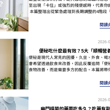
促進腸道蠕動，讓氣體較容易排出。 日常
輕微腹瀉第七型水狀、無成形嚴重腹瀉 如
上肚子脹氣？4個防「脹」守則想把半夜脹
進而影響消化功能。可以嘗試固定三餐時間
包含建立規律作息、調整飲食習慣，以維持
至出現「卡住」或強烈的殘便感時，代表你
鉀離子，小黃瓜則富含水分，可作為點心或
境可能出現變化，因此不少人會在日常生
力，需要用力擠壓。排完仍覺得不乾淨（殘
積氣」。做法不需要很極端，可以從下面這
而除了上述提及的飲食、生活調適，也可
讓整體消化環境回到穩定與健康的狀態。 
本篇整理出從緊急處理到長期調整的4階段
秘吃什麼水果？10大通便水果盤點，還可
外，有研究曾探討蛋黃抗體IgY的應用，
典型的「便秘型排便不順」。與其只計算次
辦時，最根本的方法是減少產氣來源！較
整。 延伸閱讀：胃酸顏色解密！吐黃水
非醫療建議，如果長期出現胃部不適或懷疑
的排便狀態。 嚴重便秘解決方法一：專業
格、味噌等，都屬於含菌食品（前者含乳酸
營養補充品之中，和益生菌相搭配，可輔助
的身體訊號。 延伸閱讀：嚴重便秘解決方法
菜、含糖醇的口香糖、碳酸飲料等，最好適
覽 胃不好吃中式早餐比較好還是西式？吃
診斷。 推薦閱讀：排便不順怎麼辦？詳解
分院指出，便秘不單指排便次數減少，出現
就較敏感，建議先諮詢醫生，以免造成反
閱讀
撰寫一篇文章深入探討，感興趣的朋友歡迎移
暢身體 排便不順原因有哪些？5大「卡關
息與情緒壓力會影響消化節奏，睡前若仍
疑問，一次為你說明： Q：胃不好吃中式
下腹脹氣一直放屁？上、下腹脹氣
能排便等，都屬於便秘。但在次數部分，其
（Mayo Clinic）一篇文章，可將餐後
效、適合人群與禁忌、挑選原則一篇解析！
維吃不夠」，但其實情況常常是多重因素交
脹、悶、睡不安穩。建議晚餐和睡覺時間隔
重點，關鍵在於是否「均衡、好消化」。中
正常範圍，重點在於「是否與原本的習慣出
料，作為日常飲食的調整。最後也提醒大家
慣改變（增加減少都算）、體重異常下降、
消化道就像一條輸送帶，需要足夠原料及潤
洗溫水澡、伸展身體、調整呼吸等，讓身體
是相對溫和的選擇；而西式早餐像吐司搭
2026-
續超過3週，又或者排便時出現血便，建議
水也要多喝喔！ 類別🔴紅燈（脹氣不能吃
一步檢查。 脹氣常見FAQ 以下整理幾個網
與油。纖維如果不足，糞便體積會太小，無
讓身體活動更順暢，使食物與氣體順利往前
合。 Q：胃不好不可以喝什麼飲料？含糖
藥物或灌腸方式，先解除嚴重卡關狀態，避
分糖醇（如口香糖、糖果）原型主食（適量
易脹氣？久坐上班族、飲食狼吞虎嚥、經常
便秘吃什麼最有效？5大「順暢營
得乾硬，移動困難；油脂不足則會導致消
飯後散步10～20分鐘，或者白天從事
議改喝溫開水或其他溫熱飲品，減少刺激，
麼辦？詳解10大排便不順原因，加碼解決
麗菜、花椰菜）小黃瓜、含鉀水果（如香蕉
女性，都屬於下腹脹氣的高危險群。 Q：
便秘是現代人常見的困擾，久坐、外食、喝
維、水、油缺一不可。 延伸閱讀：嚴重便
慣。 補充營養除了生活習慣的調整，適度補
足症狀有哪些？飯後脹氣、放屁別忽視！3
善法當便秘尚未嚴重到需要醫療介入時，可
（少量清淡）飲品碳酸飲料、含糖飲料 薄
起身走動、進行腹部按摩，或者喝少許溫水
會希望透過飲食來改善，因此反覆追問「便
這樣改善便秘！ 生活不健康消化道蠕動與
給的一種選擇。但請記得，營養品無法取代
食物？有幾類食物容易在胃不穩定時加重負
排便更順暢：腳踩板凳：在腳下墊一個板凳
痛醒怎麼辦？4招緊急排氣緩解法，想吐、
怎麼辦？4招緊急排氣緩解法〉文章。 Q
食物改善，而是需要多方的配合。本篇將帶
乏運動，會讓腸胃蠕動變慢，進而導致便秘
讓消化道長期維持穩定的不二法門。 延伸
間。糯米類：黏性高，較難被分解。高糖飲
情況。輕按腹部：手掌沿著腹部順時方向輕
救法 如果覺得肚子悶脹，可參考以下3個日
以透過散步、腹部按摩調整，但若腹痛持續
素的攝取、日常生活的調整建議等，帶你找
襲卻刻意憋住，直腸的神經敏感度會下降，
常見症狀、日常傳染途徑全揭曉 Q&A：半
刺激。這些食物不一定完全不能吃，但在不
原則。熱敷肚子：利用熱水袋或暖暖包，進
脹氣，不建議躺著，飯後可以起身在家裡走
盡速到肝膽腸胃科檢查。 Q：消化不良會
這5類營養素！便秘吃什麼最有效？想要解
便秘問題。 心理不放鬆消化道密佈神經系
閱讀
幾個大家常問的問題，讓你更認識脹氣的應
果好嗎？不是不行，但要「挑對種類」。
排便不暢，簡單的走路、伸展都有助喚醒
姿勢可參考瑜珈壓腿排氣式（Knees to C
脹氣，常見症狀是打嗝、胃悶、胃部灼熱。
是遵循「高纖、補油、足水」的黃金組合。
神經興奮，會抑制消化道蠕動，導致消化功
繁放屁、打嗝、腹部脹痛、噁心、食慾不振
丁，容易刺激、造成負擔，建議多加避免。
（例如早餐後），維持充足睡眠並規律運動
曲，雙手環抱使之貼近胸前，盡量讓大腿貼
消化道蠕動時，氣體與液體移動會產生「腸
演潤滑劑的角色，兩者缺一不可。而除了
前特別容易便秘。 藥物或疾患某些常見藥
很多，長期依賴胃藥可能會掩蓋真正病因，
餐中，例如：香蕉：質地柔軟、較不刺激。
便秘吃什麼最有效？5大「順暢營養素」必
鬆。 按摩腹部如果肚子摸起來脹脹的，可
極度頻繁且伴隨腹痛、腹瀉，就建議進一步
2026-
配： 改善便秘營養素 #1 高纖維食物膳食
痛藥、鐵劑、降血壓藥、抗憂鬱藥物等，副
項（最好在有醫囑的情況下服用），若反
助消化、較溫和。但上述食物仍不建議空腹
三：飲食加強法飲食是影響排便不順的關
往左輕柔按摩，放鬆緊繃感。以上方法屬於
化道功能有關，如吃到易產氣食物、生活壓
讓糞便變得柔軟，常見於水果；後者則可
性生理期前（黃體素升高）、懷孕期間或
讀：消脹氣最快方法揭密！5招教你舒緩脹
並不是什麼都不能吃，而是要學會「看狀況
幽門桿菌的藥要吃多久？吃藥有
法」時，只是一味補充纖維，卻忽略水分、