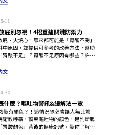
內文
有關，包含：吃到受汙染的食物，或者與帶
糞便等。 幽門桿菌並不是單純的「消化不
05-11
著，增加疾患風險。也因此，若檢查出感染
完成療程，日常飲食與生活習慣也不能輕
放屁別忽視！4招重建關鍵防禦力
後續發展的重要因素之一。換句話說，幽門
放屁、火燒心，原來都可能是「胃酸不夠」
生、共食習慣、食物選擇息息相關。想守護
其中原因，並提供可參考的改善方法，幫助
每天吃進肚子裡的食物開始把關！ 延伸閱
「胃酸不足」？胃酸不足原因有哪些？許多
可能症狀、預防重點懶人包幽門螺旋桿菌飲
直覺就是：「是不是胃酸太多了？」其實這
飲食禁忌不是永久禁止所有美食，而是在不
胃酸不足」（Hypochlorhydria）
內文
難消化、影響藥物效果的食物。以下5大雷
劑，情況不但沒有改善，甚至有加劇傾向。
茶、酒精等，都可能因刺激而讓不適感更明
足症狀前，必須先介紹一位重要的守門員
避免。可以改喝溫開水、清淡湯品，或者依
04-30
約肌」（LES），是位於食道和胃部之間的
點高糖甜點、含糖飲料容易增加負擔、刺激
道。正常情況下，它會依據胃部的酸度環境
表什麼？嘔吐物警訊&緩解法一覽
、好消化的水果，並避免空腹大量攝取。粗
賁門會接收到訊號，維持緊閉，避免逆流發
然帶有顏色？！這情況想必會讓人無比驚
，因為較難消化，是建議避開的飲食之一。
應酸度，導致關閉不完全，讓胃內容物（包
院衛教呼籲，觀察嘔吐物的顏色，是判斷腸
以少量攝取，或是把食物煮軟、打成漿，以
火燒心不一定是胃酸太多許多人在出現逆流
「胃酸顏色」背後的健康訊號，帶你了解吐
醃漬物是胃幽門桿菌飲食禁忌中很需要注意
為是胃酸太多導致。但實際上不一定！如果
緩解SOP，幫助你應對不適。胃酸顏色本來
，可能造成消化道刺激，建議改以新鮮原型