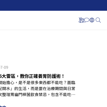
07-09
5大雷區，教你正確養胃防護術！
開始擔心，是不是很多東西都不能吃？面臨
配開水」的生活，而是要在治療期間與日常
次整理胃幽門桿菌飲食禁忌，包含不能吃什
持消化道機能！為什麼會感染幽門桿菌？輕
幽門桿菌，是一種可以長期生存在消化道的