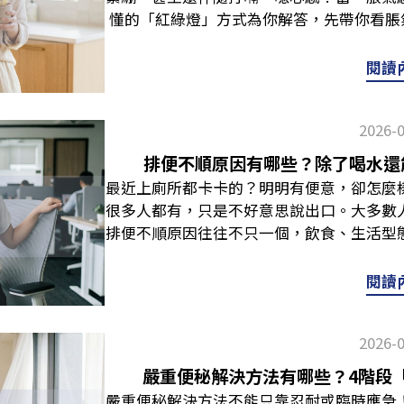
吐後嘴裡會殘留異味及酸性物質，建議可使
多一層防護！從今天開始，吃得溫和一點、
主：內關穴：位在手腕內側、腕橫紋往上約
份與奶精，可能加劇脹氣；碳酸飲料自帶大
這類補充品在使用上需要特別謹慎，建議先
懂的「紅綠燈」方式為你解答，先帶你看脹
下腹腫脹感。若脹氣同時伴隨經期異常或骨
避免刺激二度嘔吐。就醫檢查嘔吐物出現紅
蹤，才能打下更安心的健康底子。 📌本
正中線。足三里：膝蓋外側下方約3指幅、
合：雞蓉玉米粥＋溫開水 ⚠️避雷食物：
喔！延伸閱讀：IgY是什麼？IgY免疫球
脹氣食物參考（綠燈清單），並加碼3個活
生活習慣影響消化道被稱為「第二大腦」，
新竹附設醫院急診室提醒，還伴隨發燒、腹
醫療人員之診斷、治療或醫囑。若有明顯消
時，可以起身走動5～10分鐘，讓身體動起
瘍傾向的人，早餐原則是「溫和、柔軟、低
析！ 如何知道自己胃酸不足？喝蘋果醋有
麼？5類「紅燈」食物要避開 若常覺得不
壓力、作息不規律、睡眠不足、久坐缺乏
閱讀
到醫院就診。 延伸閱讀：胃酸不足症狀有
的評估與常規醫療處置。 推薦閱讀：排便
一直放屁？上、下腹脹氣原因揭曉，可能是腸
胃部負擔，雞蓉可補充蛋白質，同時不會過
疑問，一次替你解惑：Q：如何知道自己有
燈清單，請將它們暫時從餐盤移除： 澱
順。 延伸閱讀：消脹氣食物有哪些？脹氣
防禦力吐出黃黃苦苦的液體是逆流嗎？什麼
解決方法全攻略！胃酸不足症狀有哪些？飯
大潛在原因 半夜特別容易脹氣，常見不是
糰多是使用糯米製成，較難被消化；生菜沙
感覺！如果長期消化不良、飯後脹氣、頻繁
粉，還有許多含有小麥成分的食物，都容易
腹部脹氣怎麼辦？5個改善手段 若下腹脹氣
常問的疑問，一次提供解答：Q：吐出黃黃
爆發。常見有以下4個原因： 宵夜與飲食
攝取。其實不管是哪一種胃不適，早餐的選
就診），由醫師評估是否需要照胃鏡，進一
2026-
制份量，或者替換成其他原型食物。 豆類
試低FODMAP飲食有研究指出，一類被稱
胃酸逆流，還有「膽汁逆流」。當幽門瓣閉
都可能是主因。此外，吃飯吃太快、邊吃邊
的食物為主，同時選擇好消化、負擔小的食
中也可以透過一些細節觀察，例如：是否突
的寡醣，進到消化道後容易發酵、產氣，是
醣、雙醣、單醣、多元醇），因為在消化道
逆流進胃部，導致吐出黃綠色且帶有苦味的
排便不順原因有哪些？除了喝水還
讓你吞進更多空氣，晚上就更容易打嗝、脹
慢慢喝。 延伸閱讀：半夜胃脹氣痛醒怎麼
重脹氣或食物消化慢情形？是否長期有營養
花科花椰菜、高麗菜、抱子甘藍等十字花科
量氣體，是引發腸躁症與下腹脹氣的因素之
出鮮紅血液或咖啡色物質，乃至解黑便、吞
最近上廁所都卡卡的？明明有便意，卻怎麼
大排便不順原因，加碼解決方法全攻略！ 
看！ 胃不好還可以怎麼改善？養胃5招要
都有可能是身體在提醒消化機能需要被關注
一些高纖維的蔬果在份量較多時，也可能讓
脹氣所苦，可嘗試將飲食更改為「低FOD
危險的情況，務必盡快就醫檢查。Q：經常
很多人都有，只是不好意思說出口。大多數
慮的那幾天，晚上更容易「悶悶脹脹」？壓
亂，還是容易不舒服。所以不能只是調整菜
自己錯誤判斷。延伸閱讀：胃酸顏色解密！
製品若含有乳糖，容易讓本身有乳糖不耐症
FODMAP」食物：西瓜、芒果、葡萄柚、
「定時定量、少量多餐」原則，飲食盡量清
排便不順原因往往不只一個，飲食、生活型
放大痛覺敏感度，讓你更容易感到脹痛、噁
養胃小習慣參考： 細嚼慢嚥吃飯速度過快
解法一覽 Q：胃酸不足喝蘋果醋有用嗎？
繁排氣等情況。 精緻食品炸物、甜點、
淇淋、果糖等。 嘗試「低FODMAP」食
胃酸分泌的食物。此外，睡前3小時應避免
能是影響關鍵。這篇文章就帶你一步步拆解
生理期前後、懷孕初期，或是更年期容易肚
消化負擔。長期下來，不只容易脹氣，也可
度」，但這個做法並不適合所有人，建議先
多，建議暫時避免。在此也補充提醒一下，
大蕃茄、糙米、蕎麥、魚、蛋、無乳糖飲品
生機率。 總結來說，若發現逆流或嘔吐物
順原因，一起看看吧！ 排便不順自我檢測
動與敏感度，讓「同樣的氣」在晚上變得更
閱讀
咀嚼幾下，並且穩定頻率慢慢吃。 勿吃太
瘍、胃食道逆流或其他胃部疾病，隨意補充
香糖，也都會讓人在不知不覺情況下，吞入
～6週）低FODMAP飲食，觀察排氣與悶脹
過檢查確認是否有消化道潰瘍或出血的情況
有大便」，但其實「便便的形狀」才是更重
脹氣更明顯。 腸道菌叢失衡脹氣很多時候
流或消化不良。建議把握「正餐七分飽」原
專業評估後適合嘗試，一般會建議於飯前適
要留意！ 延伸閱讀：消脹氣最快方法揭密
閱讀：嚴重便秘吃什麼水果？10大通便水
飲食節奏、保持良好作息，維持消化道機能
里斯托大便分類法」（Bristol Stool S
時，會產生一些氣體，若腸道菌叢狀態改變
完 。 飯後散步吃完就坐著或躺著，容易
取，並且留意身體反應，有不適應請立即停
物 消脹氣食物推薦！4種「綠燈」天然助攻
展運動能促進消化道蠕動，幫助氣體排出。
參考，不能取代專業醫療診斷。若有持續性
2026-
型形狀描述代表意義第一型一顆顆分離的硬
提到，腸道菌叢微生態與腹脹有關，適度補
以幫助消化，也能減少脹氣問題，建議飯後
當賁門關閉不良，胃酸隨時可能逆流，並不
了解「吃什麼會比較舒服」。以下整理4種
轉動作，幫助消化道活動，減少脹氣累積。
業醫師診治。 推薦閱讀：IgY是什麼？Ig
面凹凸不平輕微便秘第三型香腸狀但表面有
常保養需要時間慢慢調整，無法立刻見效，
烈。 戒菸戒酒菸、酒都會刺激胃黏膜，長
症狀出現，不只是代表「消化變慢」而已，
嚴重便秘解決方法有哪些？4階段
梨、奇異果常被列入「助消化」水果清單。
排氣。手掌放在肚臍周圍，以順時針方向輕
一篇解析！幽門螺旋桿菌是什麼？會自
腸狀或蛇狀最理想狀態 💩第五型邊緣清
閱讀：消脹氣食物有哪些？脹氣不能吃什麼
減少攝取頻率。 規律作息如果作息混亂、
使細菌更容易進入消化道，影響整體健康。
嚴重便秘解決方法不能只靠忍耐或臨時應急
能幫助分解蛋白質，維持消化道機能，可於