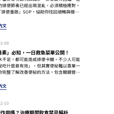
營養品補充當飲食作息不規律時，消化道環
果你常出現第一型或第二型，且伴隨排便費
氣的機率降下來，關鍵是讓「晚上不要再累
，避免忽餓忽飽，讓胃保持穩定運作節奏。
腸道菌叢平衡。比起單一方法，更重要的是
的排便節奏已經出現混亂，必須積極應對。
餐後水果的清爽選擇。 延伸閱讀：嚴重便
活中補充益生菌，幫助維持消化道機能。此
便感）。每週排便次數少於3次。那就屬於
4招開始： 調整飲食不知道半夜胃脹氣怎麼
視個人狀況，斟酌是否補充營養品輔助調
📌本文提及方法為日常保養與調整方向，並
「排便重啟」SOP，協助你找回順暢與穩定
以這樣改善便秘！ 含好菌食品常見如無糖優
其具有高度專一性的特性，近年來也被運用於
數，不如從今天開始觀察形狀，這是最直接
容易產氣的食物，如豆類、部分十字花科蔬
、咖啡色代表什麼？嘔吐物警訊&緩解法一
胃酸不足，建議盡早就醫，由專業醫師評估
醫療介入什麼時候該看醫生？臺大醫院新竹
菌，後者為發酵食品）。不過若本身消化道
維持良好的消化道環境。關於IgY，我們曾
有哪些？4階段「排便重啟」SOP，找回順
量吃，並且集中在白天食用。 規律作息作
水果好嗎？一次解答！以下整理大家常見的
10大排便不順原因，加碼解決方法全攻略！
糞便乾硬、排不乾淨，或者需要借助藥物才
效果。 舒緩型飲品參考美國梅約醫學中心
內文
步參考：IgY是什麼？IgY免疫球蛋白功
」元兇講到排便不順原因，很多人只想到「纖
處於緊繃或高度刺激狀態，夜裡更容易覺得
早餐比較好還是西式？其實中式或西式並不是
原因揭曉，可能是腸躁症警訊？!
實沒有絕對標準，一天3次或一週3次都屬於
飲用薄荷或薑茶，搭配改喝常溫水、少喝碳酸飲
 及時就醫檢查若已出現持續腹痛、排便習
織。以下是最常見的5大元兇： 飲食不均衡
3小時以上，並在睡前安排放鬆流程，例如
式早餐如果選擇清淡，如饅頭搭配熱豆漿，
現明顯差異」。而如果你的排便習慣改變持
，平時喝足夠的水非常重要，除了留意吃，
脹氣持續數週，建議盡速至肝膽腸胃科做進
滑，前者就是常聽到的膳食纖維，後者是水
逐步進入休息模式。 注重運動規律活動能
配蛋類，只要不調味過重、生冷，也同樣適
03-09
就醫檢查。醫師會依情況評估，必要時透過
）🟢綠燈（消脹氣食物）澱粉精製澱粉、部
友常提出的問題，一次解答： Q：哪些人容
法刺激腸壁產生便意；水分不足會使糞便變
走，晚上自然不容易悶脹。運動不須激烈，
飲料與含咖啡因飲品，容易增加胃部負擔。建
免不適持續加重。 延伸閱讀：排便不順怎
）豆類豆子、扁豆等-蔬果十字花科（如高
便秘、腸躁症患者，以及處於生理期前後的
養素」必知，一日救急菜單公開！
化道缺乏潤滑，糞便卡住。若想要順暢，纖
快走、伸展等輕量活動，把日常運動變成習
讓消化系統維持穩定。 延伸閱讀：胃酸不
方法全攻略！ 嚴重便秘解決方法二：動作改
）乳製品含乳糖乳製品無糖優格好菌-味噌
消脹氣最快的方法有哪些？若突然脹氣，可以
水不足，都可能造成排便卡關。不少人可能
秘吃什麼水果？10大通便水果盤點，還可以
充益生菌、IgY等營養品，也是日常營養補
招重建關鍵防禦力 Q：胃不舒服要避開什麼
試著透過以下幾個溫和、好上手的方法，讓
荷茶、薑茶、常溫水 延伸閱讀：半夜胃脹氣
。詳細內容可參考我們的〈半夜胃脹氣痛醒
秘吃什麼最有效」，但其實便秘難以靠單一
身體活動密切相關，如果長期久坐不動、缺
良好的生活基礎。良好的飲食與作息，才是
擔：油炸類：不易消化，容易延長胃排空時
，讓膝蓋略高於臀部，藉此減少出力不順的
睡不著必看！ 如何快速消脹氣？3招物理急
：脹氣肚子痛怎麼辦？如果只是輕微脹氣，可
你完整了解改善便秘的方法，包含關鍵營養
。還有習慣性忍便，這非常傷身！當便意來
閱讀：幽門螺旋桿菌是什麼？會自己好嗎？
品：可能引起脹氣。加工漬物：多半偏鹹或
柔按壓，可持續約5分鐘，以不造成壓迫為
常活動與姿勢調整建議： 起身走動如果覺得
或疼痛劇烈，甚至伴隨發燒、嘔吐，就建議
回順暢的生活。 便秘吃什麼最有效？鎖定
久而久之「想大便的感覺」就會消失，加劇
夜胃脹氣想吐怎麼辦？看什麼科？ 以下整理
舒服期間，建議先減少攝取。 Q：早上吃水
行熱敷、放鬆。運動散步：久坐不動容易讓
一走、活動一下，會比較舒服一些。 改變
引起脹氣嗎？會的。消化不良通常會造成上腹
決排便不順，最有效的做法不是只吃菜，而
統，當你感到焦慮、緊張或壓力大時，交感
內文
對方式： Q：脹氣症狀有哪些？常見包含頻
過酸或過甜的水果，比如柑橘類的橘子、柳
身體。平時應養成「固定時間排便」的習慣
hest Pose）。整個人仰躺於地面，膝蓋彎
 Q：肚子一直發出怪聲是脹氣嗎？有可能。
 膳食纖維負責增加糞便體積，而油脂則扮
能下降。這也是為什麼很多人考試前、報告
等。 Q：半夜脹氣可以吃胃藥嗎？脹氣成因
你可以選擇相對溫和的水果，適量搭配在早
，讓身體逐步建立穩定節奏。 延伸閱讀：
近腹部。大約停留3～5個深呼吸，好好放
鳴音」，偶爾咕嚕叫是正常的，但如果聲音
多喝水與多吃菜，還得留意營養素之間的搭
物或生理狀態會導致排便不順，像是部分止
甚至延誤治療。建議將胃藥作為短期應急選
蘋果：可去皮後食用，降低刺激。木瓜：有
知，一日救急菜單公開！ 嚴重便秘解決方法
以將雙手搓熱，以肚臍為中心，用手掌由右
檢查。多數情況下，下腹脹氣原因通常與消
02-10
纖維可分為水溶性與非水溶性，前者能吸水，
作用常包含便秘。此外還有荷爾蒙波動，女
覆發作，務必諮詢醫師找出原因。 延伸閱
大量食用，務必以「適量」為原則！胃不好
鍵因素之一，許多人搜尋「嚴重便秘解決方
日常輔助，如果脹氣伴隨明顯疼痛、症狀持
力大、本身有消化道疾患等，但也可能是婦
增加糞便體積，刺激消化道蠕動，蔬菜較常
更年期，荷爾蒙變化都可能讓消化道蠕動變
氣問題，多吃這些消脹氣食物 Q：每天晚上
吃、注意吃」，只要掌握好飲食原則，再搭
副作用嗎？治療期間飲食禁忌解析
油脂的搭配。以下3大飲食重點務必掌握：