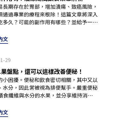
醫。 延伸閱讀：下腹脹氣一直放屁？上、
，可以從留意飲食、規律運動、調整作息等
以及奇異果、木瓜等水果，透過多元來源補
道內住著數以兆計的微生物，好菌能幫助消
響睡眠，建議到肝膽腸胃科檢查，讓醫師評
跟著提升。此外，也可考慮營養補充品，幫
易長期存在於胃部，增加潰瘍、致癌風險，
上起床或餐後來杯水，開啟排便節奏。 吃
脹氣常見Q&A以下整理有關脹氣的問與答，
腹痛、排便異常，就建議及早就醫檢查，找
？10大通便水果盤點，還可以這樣改善便
混亂或特定藥物使用，導致壞菌多於好菌，
便秘等因素相關。 Q：益生菌對半夜脹氣有
保養知識與營養補充建議僅供日常參考，不可
須通過專業的療程來根除！這篇文章將深入
高纖來源，能增加糞便體積，促進排便。不
些？常見原因包含：狼吞虎嚥邊吃邊說話、嚼
 📌本文資訊僅供衛教參考，不能取代專業
人會為了控制體重刻意少油，但油脂其實是排
了上述列出的排便不順原因，排便狀況也容
對當下的不舒服感受通常不會立即改變，適
化道不適，請務必尋求專業醫師診斷，並於
吃多久？可能的副作用有哪些？並給予一些
造成脹氣，務必多加留意。 攝取足量油：
活壓力作息紊亂病理性因素（如：大腸激躁
腹痛，請務必諮詢醫師。 推薦閱讀： 胃酸
形成潤滑環境，方便糞便排出，建議選擇健
變（如：出差、旅行「認馬桶」）影響。因
量、晚餐份量」的調整。至於挑選產品的方
 嚴重便秘解決方法有哪些？4階段「排便重
 幽門桿菌的藥要吃多久？認識「四合一」
。進行飲食調整時，謹記水分50%、纖維
？視情況而定。粥的湯水較多，可能影響消
這些NG食物要小心 排便不順怎麼辦？詳解
深海魚等富含不飽和脂肪酸的食物。 改善
，而是需要綜合性的評估，才能找出卡關的
與保存方式明確。比起期待「立刻消脹」，
是什麼？會自己好嗎？常見症狀、日常傳染途
胃幽門螺旋桿菌篩檢指引》，目前主流的治
的飲食，比臨時調整來得更有幫助！ 延伸閱
內文
較少的軟飯」，再搭配少量蔬菜與瘦肉、雞
加碼解決方法全攻略！
如優格、無糖優酪乳，含有天然益生菌，適量
？會自己好嗎？常見症狀、日常傳染途徑全
叢環境照顧好，半夜被脹氣痛醒的機率自然
揭曉
10～14天，具體時間會依個別情況調整。
盤點，還可以這樣改善便秘！ 嚴重便秘解決
 延伸閱讀：胃酸過多怎麼辦？改善方法＋
要注意個人體質，乳糖不耐者應避免攝取過
策了解排便不順原因後，我們來談談改善方
產氣、容易卡住」的狀態慢慢調回來至關重
鉍劑」，能有效提升殺菌成功率，是現在較
表身體的排便節奏與消化道生態尚未穩定。
：脹氣可以喝豆漿嗎？建議酌量。豆漿中的寡
製澱粉攝取過多，容易讓糞便量不足、排便感
策水分：每日飲水量建議為「6～8杯水（每
碳酸飲料、睡前讓心情放鬆一點、白天固定
01-29
提醒抗生素（2種）殺死幽門桿菌不建議自行
透過補充益生菌、IgY等方式，協助維持消
多，可能讓悶脹感更不適。如果想喝，務必
、五穀飯，含有豐富膳食纖維，能促進消化
。 纖維：每天至少3份蔬菜＋2份水果，推薦蔬果
本文資訊僅供衛教參考，不能取代專業醫療診
制胃酸分泌降低胃酸環境，提升抗生素殺菌的
調整講求長期、穩定與持續，若只是短暫補
。 Q：熱敷可以消脹氣嗎？可以作為輔助。
水果盤點，還可以這樣改善便秘！
 酵素與益生菌除了纖維與油脂，消化道內部
油：每天攝取適量堅果，或者在料理中加入
腸胃科醫師。 推薦閱讀： IgY是什麼？
呈現深黑色，為正常代謝現象 由於近年來
舊有限。建議多管齊下，才能真正幫助到身
入日常自我照護。 Q：如何預防脹氣反覆發
的小困擾。便秘和飲食密切相關，其中又以
天然酵素（如木瓜酵素、鳳梨酵素）能幫助
攝取要循序漸進，如果突然吃太多纖維卻沒
選原則一篇解析！ 胃酸過多怎麼辦？改善方
藥丸數量較多，但能提升除菌成功率。而務
蛋白功效、適合人群與禁忌、挑選原則一篇解
動、飲食均衡、細嚼慢嚥、吃飯不說話、降
、水分，因此常被視為排便幫手。嚴重便秘
年也有將複方與IgY結合的產品，協助維持
讀：便秘吃什麼最有效？5大「順暢營養素」
，這些NG食物要小心
使症狀緩解，也建議配合醫囑走完療程（通
題，協助你快速判斷狀況： Q：怎麼判斷自
特別容易悶脹，然後小心避開。長期下來，
含膳食纖維與水分的水果，並分享維持消化順
源高纖維食物增加糞便體積，吸水軟化深色
運動：每週至少3次快走或瑜伽，利用地心引
致殺菌失敗。 不論何種療法，在藥物治療結
便常覺得費力、卡住，糞便偏乾硬或呈顆粒
能與健康維持。下次肚子不舒服時，可以先
嚴重便秘吃什麼水果？12種「通便水果」公
滑消化道，幫助糞便排出橄欖油、酪梨、堅
肚臍周圍「順時針」畫圈按摩，幫助推動糞
診，進行碳13吹氣法等檢查，確認除菌是否
於需要留意的狀況。而為方便分析，醫學上
持續，務必盡速就醫、釐清問題。而如果想
因之一。水果擁有天然的纖維、維生素與水
叢平衡無糖優格、無糖優酪乳全穀雜糧食物
內文
讓膝蓋高於臀部（模擬蹲姿），讓排便更順
道自己有胃幽門桿菌？檢測法、可能症狀、
ool Scale），將大便分成7種型態，判別其
IgY、益生菌等日常保養補給，並搭配規律
便秘吃什麼水果好？以下12種水果請務必筆
五穀飯、麥片酵素與益生菌幫助調整菌叢生
吐氣時慢慢內收，每天5～10分鐘，幫助調
況？5種副作用介紹治療幽門桿菌期間，由於
水份狀況臨床意義判斷第1型一顆顆分離、像
脹氣飲食建議作為日常參考，並以幫助消化、
1顆就有約3公克纖維，有助分解蛋白質、維
延伸閱讀：排便不順原因有哪些？除了喝水
，可以聽聽輕音樂、冥想，讓心情不再緊
5個常見的副作用： 可能副作用 #1 噁
凹凸偏少便秘傾向第3型香腸狀、表面有裂痕
；若不適持續或影響生活，建議諮詢專業醫
，但也須注意適量，成人每天吃1～2顆即
是靠吃菜！一日「解便秘菜單」參考以下提供
也可以考慮補充營養品作為輔助，比如益生
建議飯後就立即服藥，減少藥物對胃壁的直