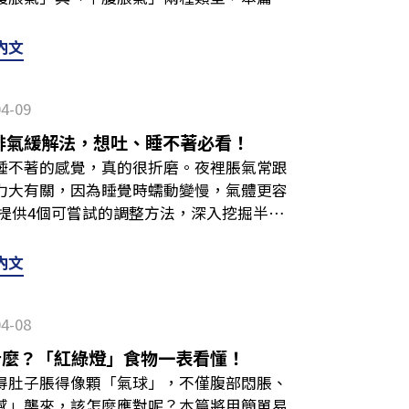
依自身需求選擇成分單純、來源清楚的營養
WebMD一篇文章，常見如豆類、油炸食物
響小腸對鈣、鐵等礦物質的吸收。長期下來
方式等，幫助你找出問題、調整狀態！ 肚
塞，使得吃下肚的食物混合膽汁後被嘔出，
搭配飲食、作息與營養補給做長期管理。延
以改吃低產氣食物，如原型主食、含鉀水果
薄，或者生長不良的情況。 在此也提醒大
」？ 很多人只知道自己「肚子脹」，但其
沫如果嘔吐物帶有白色泡沫，通常會伴隨脹
內文
、適合人群與禁忌、挑選原則一篇解析！有幽
有意識地放慢進食速度，避免吞入過多空
診斷依據。如果長期有不適情況，務必儘早
來說，可以用肚臍作為簡單的分界線，肚臍
胃酸分泌過多，或是吃太飽消化不良所引起
一次解答！以下整理常見的幽門桿菌飲食疑
不能吃什麼？「紅綠燈」食物一表看懂！ 胃
怎麼做？4個方法多管齊下除了接受治療，
脹氣」。上腹脹氣常與胃部不適有關，下腹
下使用表格彙整第二、三段介紹的嘔吐物顏
牛奶嗎？不建議當成主要方法。過去有些人
舒服反應，就要留意是否與胃潰瘍相關。如
改善。以下提供4個方法參考，幫助你溫和
04-09
、便秘的情況。 分類上腹脹氣下腹脹氣位
狀可能原因與警訊無色透明帶有酸味正常的
本身已有不適，牛奶反而可能加劇情況。若
照醫囑接受治療。平常的飲食建議以清淡、
泌的重要關鍵，建議避免過度油膩、加工的
化道、骨盆腔常見原因消化不良、吃太快、
色泡沫伴隨脹氣、打嗝空腹太久、胃酸過多
響藥物吸收。建議詢問醫師或藥師，了解能
排氣緩解法，想吐、睡不著必看！
物（如：雞蛋、豆腐），避免含咖啡因、酒
負擔，讓消化效率變差。平時可多選擇原型
問題常見症狀打嗝、胃悶、火燒心、噁心放
汁，常見於劇烈嘔吐、膽汁逆流時。咖啡色
菌的藥要吃多久？吃藥有副作用嗎？治療期
睡不著的感覺，真的很折磨。夜裡脹氣常跟
且規律進食。延伸閱讀：胃酸過多怎麼辦？
時間消化。此外，也可斟酌補充適量帶有天
炎、胃食道逆流、胃潰瘍腸躁症、腸道菌叢
化變色，常為潰瘍徵兆。紅色（血）吐出鮮
不能吃？建議先避開太甜、過酸、難消化的
力大有關，因為睡覺時蠕動變慢，氣體更容
要小心 胃不好吃什麼早餐？3組「護胃菜
考個人體質而定。延伸閱讀：胃不好吃什麼
快方法揭密！5招教你舒緩脹氣問題，多吃這
或是口腔出血。黑色伴隨「柏油狀」黑便消
西瓜、荔枝，或是含籽、帶皮、纖維粗的水
提供4個可嘗試的調整方法，深入挖掘半夜
稀飯、清淡點好，有些人覺得吃沙拉、蔬菜
菜單與禁忌 調整藥物有些人長期服用抑制胃
常見 究竟為什麼下腹會脹氣？以下整理出常
：胃不好吃什麼早餐？地瓜粥竟是地雷？3
若吃了某種水果後明顯不適，就先暫停，等
看這篇就對了！ 半夜胃脹氣怎麼辦？4招快
。以下整理3種常見胃不適者較建議的早餐
胃酸不足症狀。如果本身有長期用藥習慣，
積部分食物在消化道無法被完全消化，如豆
異常顏色怎麼辦？緩解與處理SOP嘔吐往往
生菌有效嗎？面對消化道的健康挑戰，首要
以下4個方法： 床上「抱膝式伸展」平躺在
無糖熱豆漿 ⚠️避雷食物：稀飯、湯麵胃食
內文
量，避免在不必要的情況下持續抑制胃酸，
被細菌分解後，會產生氫氣、二氧化碳等氣
常，可參考以下SOP進行初步處理，然後盡
。而在日常飲食的基礎上，若想進一步幫助
30秒再放下，如此重複3～5個回合。這個
太大」，也要避免刺激胃酸分泌的食物。此
化系統息息相關，熬夜、壓力大或三餐不定
邊吃邊說話，也容易讓我們吞入大量空氣，
建議，剛嘔吐結束時，應採取「半坐臥」或
營養補給品。不過也提醒大家，營養品為日
微鬆一些。做的時候記得肩膀放鬆，配合慢
山藥溫和、好消化，搭配蛋白質能穩定胃部
泌。平時應建立規律的飲食與睡眠，讓身體
腸躁症（IBS），消化道對氣體的敏感度較
發生危險。暫時禁食剛吐完的腸胃道，正處
：幽門桿菌殺菌成功後，還會復發嗎？有可
04-08
摩」如果脹氣持續，建議可進行腹部按摩。
稀飯、湯麵這些食物液體較多，容易撐大胃
、放鬆活動，如散步、深呼吸等，來減輕壓
放屁次數增加等狀況。 延伸閱讀：幽門螺
可能引發二度嘔吐），讓消化道好好休息。
各種因素再次感染或復發。所以，殺菌成功
再往下繞圈（順時針），力道以舒服不痛為
吐司佳）＋溫開水 ⚠️避雷食物：地瓜、含
人會考慮搭配補充品來輔助消化，常見類型
什麼？「紅綠燈」食物一表看懂！
常傳染途徑全揭曉 婦科問題牽動女性若出
食，但嘔吐容易流失大量水分與電解質，若
正遠離消化道危機，不能只靠短期戒口。平
壓「消氣穴道」若脹到有點反胃時，可按壓以
在於「減少產氣」與「降低腸胃負擔」。雞
議依個人需求評估，作為日常保養的一環，
得肚子脹得像顆「氣球」，不僅腹部悶脹、
問題！由於骨盆腔內的器官位置相近，經前
式地補充水分，切忌大口猛灌。漱口清潔嘔
並維持規律作息、減少菸酒，才能為消化道
如此重複5～8個回合，力道以酸脹但不痛為
比精緻麵包更穩定腸胃。而地瓜、奶茶的糖
，市面上有許多主打「胃酸補充」的產品，
感」襲來，該怎麼應對呢？本篇將用簡單易
膜異位症、卵巢囊腫等婦科疾病，常會伴隨