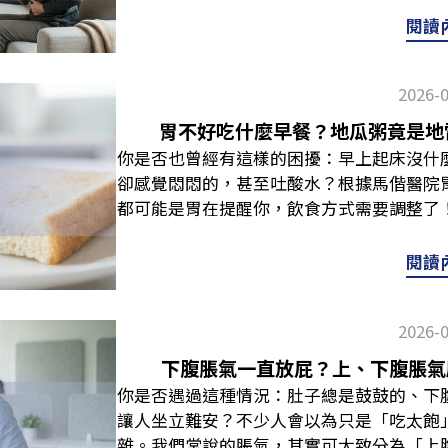
在未釐清原因的情況下長期使用制酸劑，可
長怎樣？為什麼會變色？嘔出帶有異常顏色
食物為主，調味盡量清淡。優格、牛奶等乳
閱讀
不適感持續。延伸閱讀：胃酸過多怎麼辦？
的胃酸變色了？」其實，人體胃酸主要成分
格」，但若正在吃殺菌藥，乳製品的食用時
要小心胃酸不足常見原因一覽至於為什麼會
酸顏色是「透明無色」的，之所以會看到其
抗生素，建議不要與乳製品同時服用，避免
聞》（Medical News Today）、頂
2026-
其他物質（如：消化液、血液、食物殘渣）
奶，建議先詢問醫師是否需要與藥物間隔。
Clinic），以下是幾個可能的原因：年
健康》採訪指出，身體各種問題都可能引
胃指南幽門桿菌治療期間，飲食原則可以把
胃不好吃什麼早餐？地瓜粥竟是地
降。長期壓力大：壓力、情緒等，都可能影
「紅色、深褐色、黑色、黃綠色」等異常顏
嚼慢嚥，不需要只吃白粥，也不要因為害
你是否也曾經有這樣的困擾：早上起床沒什
胃部環境，影響胃酸分泌。濫用胃藥或制酸
須特別提高警覺 ！嘔吐物顏色：咖啡色、
期：不舒服明顯時，以溫和飲食為主不適感
卻感覺悶悶的，甚至吐酸水？根據馬偕醫院
擾。 下一段我們將針對胃酸不足症狀，做
紅、偏黑的顏色時，通常代表消化道可能有
中榮民總醫院衛教文件，大致有如下方向：
都可能是胃在提醒你，飲食方式需要調整了
體警訊別忽視胃酸分泌不足時，身體可能
能原因：紅色若嘔吐物呈現鮮紅色，代表消
細嚼慢嚥，飯後略作休息食物方面，可選擇
幫你釐清胃不好吃什麼早餐、怎麼避開地雷
WebMD衛教文章說明，整理出5個常見
急性上消化道（如食道、胃部）出血，或是
低酸低甜水果等，若胃口不好，也可以少量
服的飲食節奏。 胃不好早餐怎麼挑？先判
有吃完飯後腹部鼓脹、悶悶不適的情況。因
閱讀
資料，當潰瘍腐蝕消化道血管、引起出血時
保養，吃出防護力這裡的「長期」，可從完
有很多，必須先了解自己的類型，才不會越
解，在胃中停留過久進而發酵，導致脹氣。
間較久，血液進入消化道，則會伴隨解出黑
因為消化道需要時間修復，且幽門桿菌仍有
問題，讓你有個初步的認識： 胃食道逆流
過度分解，產生較多氣體，進而造成頻繁排
液體的情況較為罕見，可能代表出血時間已
以下幾類營養：優質蛋白質：蛋白質是維持
2026-
想咳嗽，很可能是胃食道逆流。這類型的人
可能不只是單純吃錯東西。「火燒心」很多
狀。 上述這些顏色的情況較為嚴重，可能
擇雞蛋、豆腐、嫩雞肉等較好消化的蛋白質。
飯、麵線），根據敏盛醫院研究副院長江坤
胃酸不足症狀之一。當消化不完全時，食物
下腹脹氣一直放屁？上、下腹脹氣
劇痛，務必盡速就醫急診，千萬不可拖延。
酪梨、堅果種子等，也常被放在消化道保養
率。建議可採取「乾濕分離」的飲食原則，
胃內容物逆流到食道，造成灼熱不適感。噁
你是否遇過這種情況：肚子總是鼓鼓的、下
防手段不藏私，這些NG食物要小心 嘔吐
種子類建議先少量。十字花科蔬菜：花椰菜
好消化食物為主，同時避免過甜、過油的早
感加重，進而引發不適反應，特別是在進食
讓人坐立難安？不少人會以為只是「吃太飽
久！除了咖啡色、紅色、黑色這些出血警訊
氰酸鹽等植化素，是不錯的選擇。但敏感時
脹，還一直頻繁打嗝、放屁，可能與脹氣、
讀：幽門螺旋桿菌是什麼？會自己好嗎？常
雜。我們常說的脹氣，其實可大致分為「上
常與逆流或消化不良有關：黃綠色肝病防治