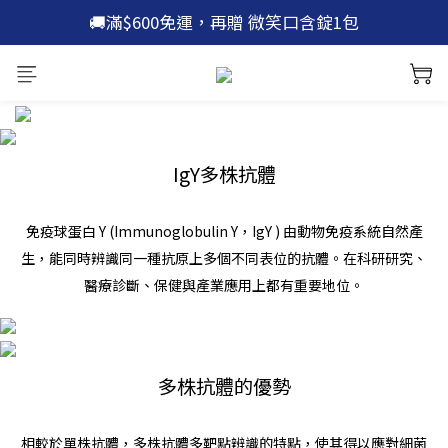
🚚滿$600免運，再贈 微笑口含錠1包
🚚滿$600免運，再贈 微笑口含錠1包
🫡加入官網新會員 | 立即領 $100 折價券
🙌加入 line 好友 | 現領 $200 優惠券
🚚滿$600免運，再贈 微笑口含錠1包
IgY多株抗體
免疫球蛋白 Y (Immunoglobulin Y，IgY ) 由動物免疫系統自然產
生，能同時辨識同一種抗原上多個不同表位的抗體。
在科研研究、
醫療診斷、保健與產業應用上都有重要地位。
多株抗體的優勢
相較於單株抗體，多株抗體多靶點辨識的特點，使其得以應對細菌