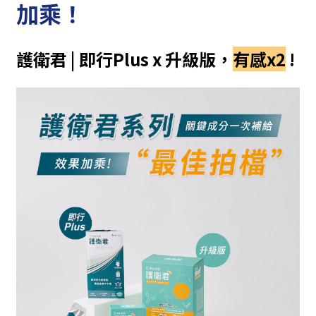
加乘！
護衛君
| 即行Plus x 升級版
，
有感x2
!