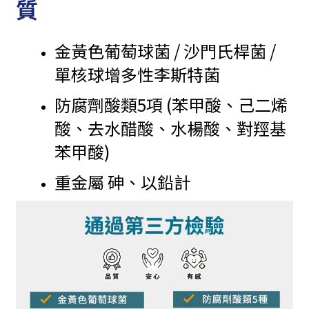
質
金黃色葡萄球菌 / 沙門氏桿菌 /
單核球增多性李斯特菌
防腐劑酸類5項 (苯甲酸、己二烯
酸、去水醋酸、水楊酸、對羥基
苯甲酸)
重金屬 砷、以鉛計