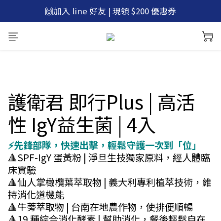
🚚滿$600免運，再贈 微笑口含錠1包
🙌加入 line 好友 | 現領 $200 優惠券
🚚滿$600免運，再贈 微笑口含錠1包
護衛君 即行Plus | 高活
性 IgY益生菌 | 4入
⚡先鋒部隊，快速出擊，輕鬆守護一次到「位」
🔺SPF-IgY 蛋黃粉 | 淨旦生技獨家原料，經人體臨
床實驗
🔺仙人掌橄欖葉萃取物 | 義大利專利植萃技術，維
持消化道機能
🔺牛蒡萃取物 | 台南在地農作物，使排便順暢
🔺19 種綜合消化酵素 | 幫助消化，餐後輕鬆自在