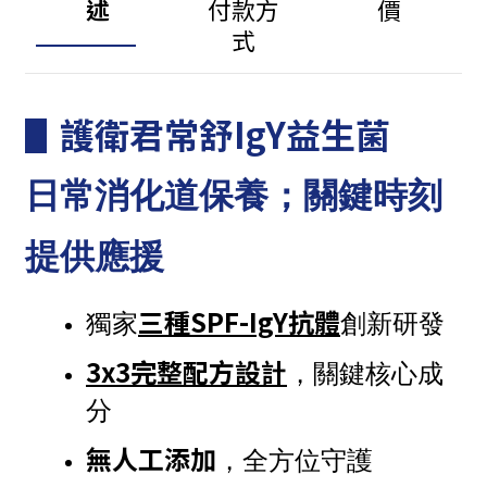
述
付款方
價
式
▋
護衛君常舒IgY益生菌
日常消化道保養；關鍵時刻
提供應援
三種SPF-IgY抗體
獨家
創新研發 
3x3完整配方設計
，關鍵核心成
分
無人工添加
，全方位守護 