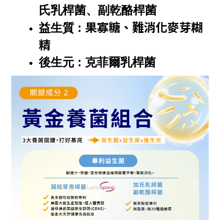
氏乳桿菌、副乾酪桿菌
果寡糖、難消化麥芽糊
益生質 : 
精
後生元 : 
克菲爾乳桿菌