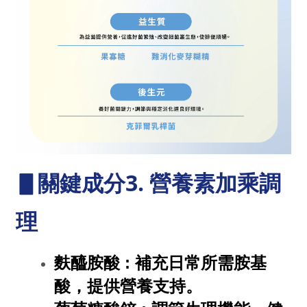
▋
關鍵成分3. 營養素加乘調
理
麩醯胺酸 : 補充日常所需胺基
酸，提供營養支持。  