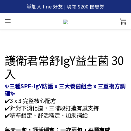
🫡加入官網新會員 | 立即領 $100 折價券
🚚滿$600免運，再贈 微笑口含錠1包
🙌加入 line 好友 | 現領 $200 優惠券
🚚滿$600免運，再贈 微笑口含錠1包
護衛君常舒IgY益生菌 30
入
✨三種SPF-IgY防護 x 三大養菌組合 x 三重複方調
理✨
✔️3 x 3 完整核心配方
✔️針對下消化道，三階段打造有感支持
✔️精準鎖定、舒活穩定、加乘補給
每天一包，舒活穩定；一次兩包，平順有感