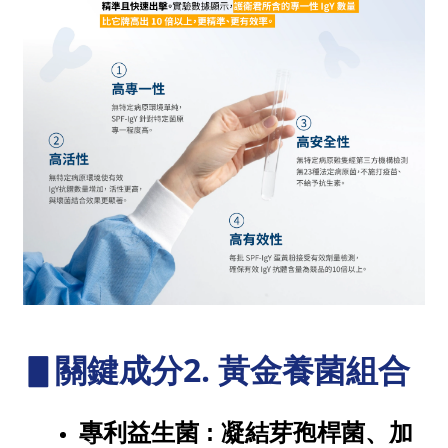
▋
關鍵成分2. 黃金養菌組合
專利益生菌 : 
凝結芽孢桿菌、
加