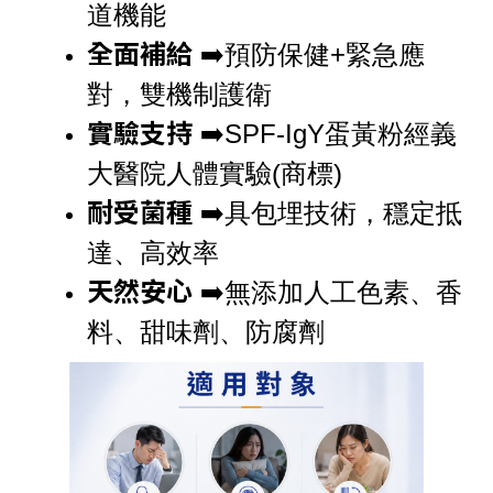
道機能
全面補給
➡️預防保健+緊急應
對，雙機制護衛
實驗支持
➡️SPF-IgY蛋黃粉經義
大醫院人體實驗(商標)
耐受菌種
➡️具包埋技術，穩定抵
達、高效率
天然安心
➡️
無添加人工色素、香
料、甜味劑、防腐劑