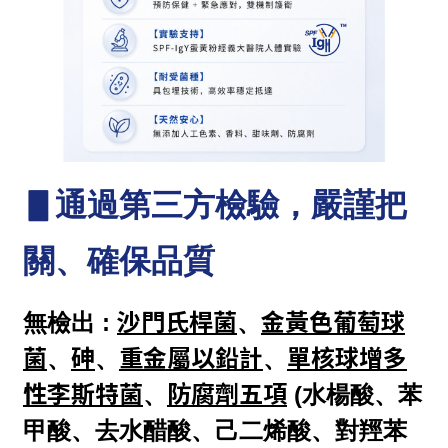
▋通過第三方檢驗，嚴謹把
關、確保品質
沙門氏桿菌
金黃色葡萄球
無檢出 
: 
、
菌
砷
重金屬以鉛計
單核球增多
、
、
、
性李斯特菌
防腐劑五項
、
 (水楊酸、苯
甲酸、去水醋酸、己二烯酸、對羥苯