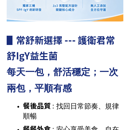
▋常舒新選擇 ---
護衛君常
舒IgY益生菌
每天一包，舒活穩定；一次
兩包，平順有感
餐後品質 
: 找回日常節奏、規律
順暢
餐餐外食 
: 安心享受美食、自在