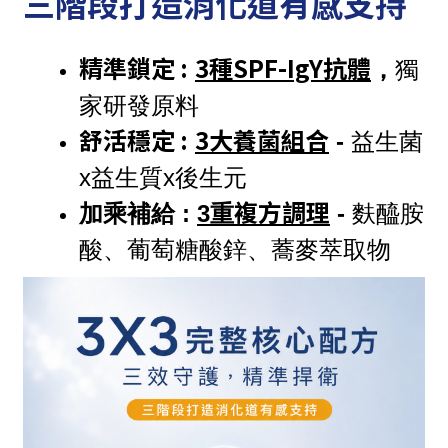
三階段打造消化道有感支持
精準鎖定 :
3種
SPF-IgY抗體
，
獨
家研發原料
舒活穩定 :
3大
養菌組合
 - 
益生菌
x益生質x後生元
複方調理
加乘補給 : 
3
重
 - 
麩醯胺
酸、葡萄糖酸鋅、蕎麥萃取物