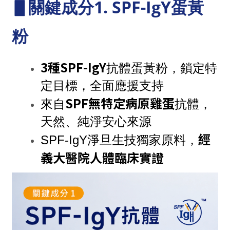
▋關鍵成分1. SPF-IgY蛋黃
粉
3種SPF-IgY
抗體蛋黃粉，鎖定特
定目標，全面應援支持
SPF無特定病原雞蛋
來自
抗體，
天然、純淨安心來源
經
SPF-IgY淨旦生技獨家原料，
義大醫院人體臨床實證