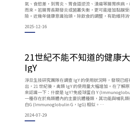
氣、食慾差，到胃炎、胃食道逆流、潰瘍等腸胃疾病，
而來。若腸胃長期發炎或菌叢失衡，更可能增加黏膜受
險。近幾年健康意識抬頭，除飲食的調整，有助維持消
品也開始受到重視，雖然目前市面上的這類產品選擇相
2025-12-16
表性的天然來源成分中，IgY免疫球蛋白因為擁有「專
點，在腸胃道保健領域特別受到關注。IgY是什麼？功
21世紀不能不知道的健康
IgY
淨旦生技研究團隊在調查 IgY 的使用狀況時，發現已
出，21 世紀後，禽類 IgY 的使用量大幅增加。在了
來認識一下：什麼是 IgY?免疫球蛋白 Y (Immunoglobulin
一種存在於鳥類體內的主要抗體種類，其功能與哺乳類
白G (Immunoglobulin G，IgG) 相似。
在我們體內的抗體有很多種，IgG 占比最高；禽類抗體則是
2024-07-29
高。
IgY : 主要來自鳥類的卵黃，特別是在雞蛋中。當母雞生