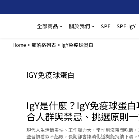
全部商品
關於我們
SPF
SPF-IgY
Home
>
部落格列表
>
IgY免疫球蛋白
IGY免疫球蛋白
IgY是什麼？IgY免疫球蛋
合人群與禁忌、挑選原則一
析！
現代人生活節奏快、工作壓力大，常忙到沒時間吃飯，
些習慣看似不起眼，長期卻會讓消化道機能持續下滑。