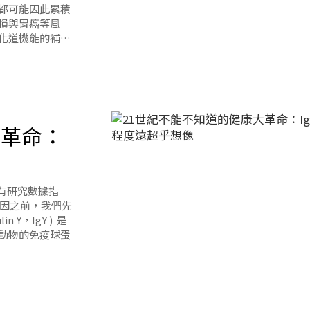
都可能因此累積
損與胃癌等風
化道機能的補給
當多，不過具代
一性抗體」的特
效有哪些？它跟一
大革命：
經有研究數據指
解原因之前，我們先
 Y，IgY ) 是
動物的免疫球蛋
 IgY 占比最
蛋時，Ig