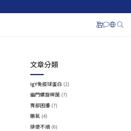
文章分類
IgY免疫球蛋白
(2)
幽門螺旋桿菌
(7)
胃部困擾
(7)
脹氣
(4)
排便不順
(6)