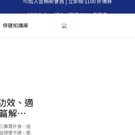
🚚滿$600免運，再贈 微笑口含錠1包
🙌加入 line 好友 | 現領 $200 優惠券
🚚滿$600免運，再贈 微笑口含錠1包
保健知識庫
白功效、適
篇解
三餐靠外食，這
從排便不順、脹